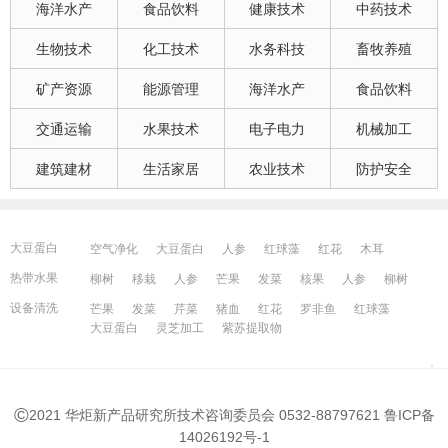
海洋水产
食品饮料
健康技术
中药技术
生物技术
化工技术
水务科技
畜牧养殖
矿产资源
能源管理
海洋水产
食品饮料
交通运输
水果技术
电子电力
机械加工
建筑建材
生活家居
农业技术
防护安全
大豆蛋白
空气净化
大豆蛋白
人参
红球藻
红花
木耳
大豆蛋白
猪血
发菜
芹菜
木耳
紫苏提取物
发菜
热带水果
柳树
移栽
人参
芒果
发菜
核果
人参
柳树
红花
芒果
红球藻
芹菜
养鸭
芒果
芹菜
瓜果
人参
芒果
芹菜
猪血
发菜
红花
藻类
设备清洗
芒果
发菜
芹菜
猪血
红花
罗非鱼
红球藻
大豆蛋白
人参
发菜
猪血
红花
柳树
发菜
大豆蛋白
灵芝加工
紫苏提取物
宁波百姓网
镇江百姓网
湖州百姓网
昆山百姓网
所有城市
©
2021 华炬新产品研究所技术咨询委员会 0532-88797621
鲁ICP备
14026192号-1