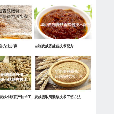
备方法步骤
自制麦麸香辣酱技术配方
麦麸小肽联产技术工
麦麸提取阿魏酸技术工艺方法