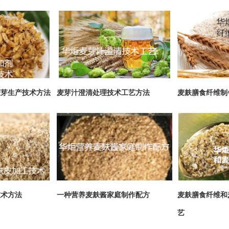
麦芽生产技术方法
麦芽汁澄清处理技术工艺方法
麦麸膳食纤维制
技术方法
一种营养麦麸酱家庭制作配方
麦麸膳食纤维和
艺