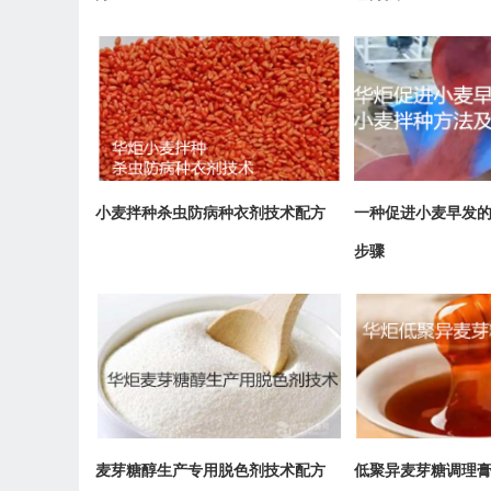
小麦拌种杀虫防病种衣剂技术配方
一种促进小麦早发
步骤
麦芽糖醇生产专用脱色剂技术配方
低聚异麦芽糖调理