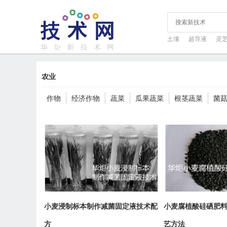
土壤
超导液
灵
农业
作物
经济作物
蔬菜
瓜果蔬菜
根茎蔬菜
菌
小麦浸制标本制作减菌固定液技术配
小麦腐植酸硅硒肥
方
艺方法