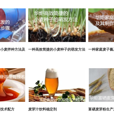
的小麦拌种方法及
一种高效简捷的小麦种子的萌发方法
一种家庭麦子酱
膏技术配方
麦芽汁饮料稳定剂
富硒麦芽粉生产