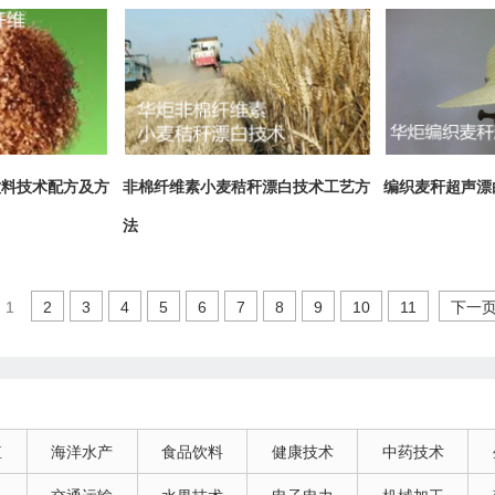
饮料技术配方及方
非棉纤维素小麦秸秆漂白技术工艺方
编织麦秆超声漂
法
1
2
3
4
5
6
7
8
9
10
11
下一
殖
海洋水产
食品饮料
健康技术
中药技术