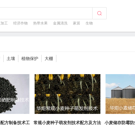
芝加工
经济作物
热带水果
金属清洗
家居
生物
菇
土壤
植物保护
大棚
料配方制备技术工
常规小麦种子萌发剂技术配方及方法
小麦储存防霉防