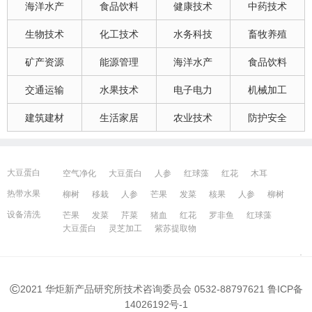
海洋水产
食品饮料
健康技术
中药技术
生物技术
化工技术
水务科技
畜牧养殖
矿产资源
能源管理
海洋水产
食品饮料
交通运输
水果技术
电子电力
机械加工
建筑建材
生活家居
农业技术
防护安全
大豆蛋白
空气净化
大豆蛋白
人参
红球藻
红花
木耳
大豆蛋白
猪血
发菜
芹菜
木耳
紫苏提取物
发菜
热带水果
柳树
移栽
人参
芒果
发菜
核果
人参
柳树
红花
芒果
红球藻
芹菜
养鸭
芒果
芹菜
瓜果
人参
芒果
芹菜
猪血
发菜
红花
藻类
设备清洗
芒果
发菜
芹菜
猪血
红花
罗非鱼
红球藻
大豆蛋白
人参
发菜
猪血
红花
柳树
发菜
大豆蛋白
灵芝加工
紫苏提取物
宁波百姓网
镇江百姓网
湖州百姓网
昆山百姓网
所有城市
©
2021 华炬新产品研究所技术咨询委员会 0532-88797621
鲁ICP备
14026192号-1