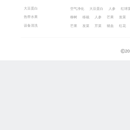
大豆蛋白
空气净化
大豆蛋白
人参
红球
热带水果
柳树
移栽
人参
芒果
发菜
宁波百姓网
镇江百姓网
湖州百姓
设备清洗
芒果
发菜
芹菜
猪血
红花
©
2