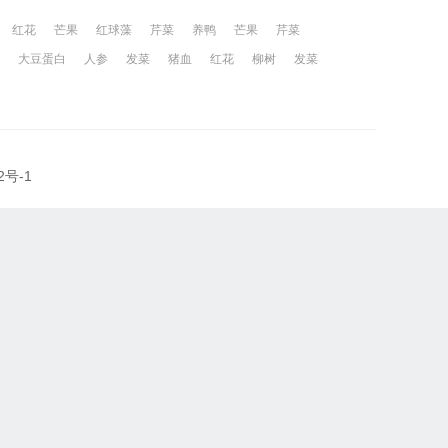
红花
芒果
红球藻
芹菜
养鸭
芒果
芹菜
大豆蛋白
人参
发菜
猪血
红花
柳树
发菜
2号-1