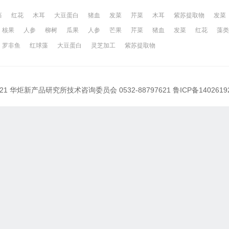
藻
红花
木耳
大豆蛋白
猪血
发菜
芹菜
木耳
紫苏提取物
发菜
核果
人参
柳树
瓜果
人参
芒果
芹菜
猪血
发菜
红花
藻类
网
昆山百姓网
所有城市
罗非鱼
红球藻
大豆蛋白
灵芝加工
紫苏提取物
021 华炬新产品研究所技术咨询委员会 0532-88797621
鲁ICP备1402619