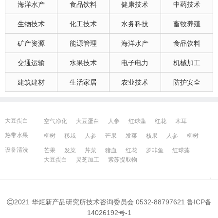
海洋水产
食品饮料
健康技术
中药技术
生物技术
化工技术
水务科技
畜牧养殖
矿产资源
能源管理
海洋水产
食品饮料
交通运输
水果技术
电子电力
机械加工
建筑建材
生活家居
农业技术
防护安全
大豆蛋白
空气净化
大豆蛋白
人参
红球藻
红花
木耳
大豆蛋白
猪血
发菜
芹菜
木耳
紫苏提取物
发菜
热带水果
柳树
移栽
人参
芒果
发菜
核果
人参
柳树
红花
芒果
红球藻
芹菜
养鸭
芒果
芹菜
瓜果
人参
芒果
芹菜
猪血
发菜
红花
藻类
设备清洗
芒果
发菜
芹菜
猪血
红花
罗非鱼
红球藻
大豆蛋白
人参
发菜
猪血
红花
柳树
发菜
大豆蛋白
灵芝加工
紫苏提取物
宁波百姓网
镇江百姓网
湖州百姓网
昆山百姓网
所有城市
©
2021 华炬新产品研究所技术咨询委员会 0532-88797621
鲁ICP备
14026192号-1