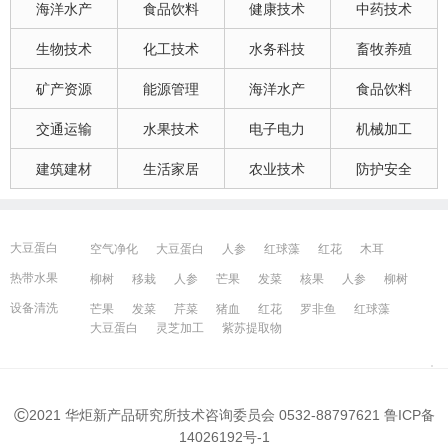
海洋水产
食品饮料
健康技术
中药技术
生物技术
化工技术
水务科技
畜牧养殖
矿产资源
能源管理
海洋水产
食品饮料
交通运输
水果技术
电子电力
机械加工
建筑建材
生活家居
农业技术
防护安全
大豆蛋白
空气净化
大豆蛋白
人参
红球藻
红花
木耳
大豆蛋白
猪血
发菜
芹菜
木耳
紫苏提取物
发菜
热带水果
柳树
移栽
人参
芒果
发菜
核果
人参
柳树
红花
芒果
红球藻
芹菜
养鸭
芒果
芹菜
瓜果
人参
芒果
芹菜
猪血
发菜
红花
藻类
设备清洗
芒果
发菜
芹菜
猪血
红花
罗非鱼
红球藻
大豆蛋白
人参
发菜
猪血
红花
柳树
发菜
大豆蛋白
灵芝加工
紫苏提取物
宁波百姓网
镇江百姓网
湖州百姓网
昆山百姓网
所有城市
©
2021 华炬新产品研究所技术咨询委员会 0532-88797621
鲁ICP备
14026192号-1