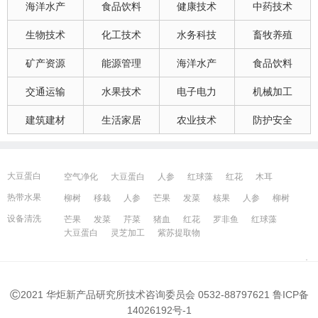
海洋水产
食品饮料
健康技术
中药技术
生物技术
化工技术
水务科技
畜牧养殖
矿产资源
能源管理
海洋水产
食品饮料
交通运输
水果技术
电子电力
机械加工
建筑建材
生活家居
农业技术
防护安全
大豆蛋白
空气净化
大豆蛋白
人参
红球藻
红花
木耳
大豆蛋白
猪血
发菜
芹菜
木耳
紫苏提取物
发菜
热带水果
柳树
移栽
人参
芒果
发菜
核果
人参
柳树
红花
芒果
红球藻
芹菜
养鸭
芒果
芹菜
瓜果
人参
芒果
芹菜
猪血
发菜
红花
藻类
设备清洗
芒果
发菜
芹菜
猪血
红花
罗非鱼
红球藻
大豆蛋白
人参
发菜
猪血
红花
柳树
发菜
大豆蛋白
灵芝加工
紫苏提取物
宁波百姓网
镇江百姓网
湖州百姓网
昆山百姓网
所有城市
©
2021 华炬新产品研究所技术咨询委员会 0532-88797621
鲁ICP备
14026192号-1