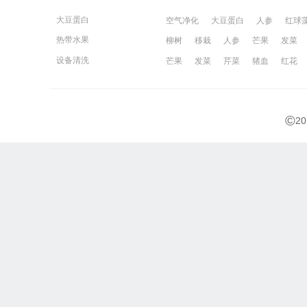
大豆蛋白
空气净化
大豆蛋白
人参
红球
热带水果
柳树
移栽
人参
芒果
发菜
宁波百姓网
镇江百姓网
湖州百姓
设备清洗
芒果
发菜
芹菜
猪血
红花
©
2