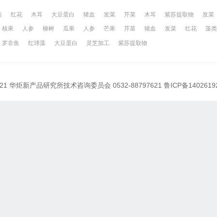
藻
红花
木耳
大豆蛋白
猪血
发菜
芹菜
木耳
紫苏提取物
发菜
核果
人参
柳树
瓜果
人参
芒果
芹菜
猪血
发菜
红花
藻类
网
昆山百姓网
所有城市
罗非鱼
红球藻
大豆蛋白
灵芝加工
紫苏提取物
021 华炬新产品研究所技术咨询委员会 0532-88797621
鲁ICP备1402619