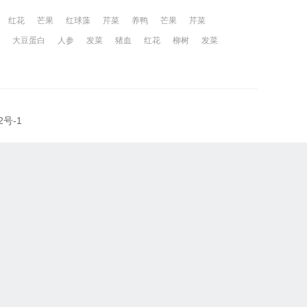
红花
芒果
红球藻
芹菜
养鸭
芒果
芹菜
大豆蛋白
人参
发菜
猪血
红花
柳树
发菜
2号-1