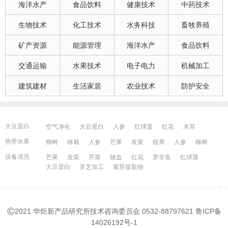
海洋水产
食品饮料
健康技术
中药技术
生物技术
化工技术
水务科技
畜牧养殖
矿产资源
能源管理
海洋水产
食品饮料
交通运输
水果技术
电子电力
机械加工
建筑建材
生活家居
农业技术
防护安全
大豆蛋白
空气净化
大豆蛋白
人参
红球藻
红花
木耳
大豆蛋白
猪血
发菜
芹菜
木耳
紫苏提取物
发菜
热带水果
柳树
移栽
人参
芒果
发菜
核果
人参
柳树
红花
芒果
红球藻
芹菜
养鸭
芒果
芹菜
瓜果
人参
芒果
芹菜
猪血
发菜
红花
藻类
设备清洗
芒果
发菜
芹菜
猪血
红花
罗非鱼
红球藻
大豆蛋白
人参
发菜
猪血
红花
柳树
发菜
大豆蛋白
灵芝加工
紫苏提取物
宁波百姓网
镇江百姓网
湖州百姓网
昆山百姓网
所有城市
©
2021 华炬新产品研究所技术咨询委员会 0532-88797621
鲁ICP备
14026192号-1