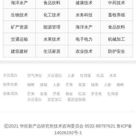
海洋水产
食品饮料
健康技术
中药技术
生物技术
化工技术
水务科技
畜牧养殖
矿产资源
能源管理
海洋水产
食品饮料
交通运输
水果技术
电子电力
机械加工
建筑建材
生活家居
农业技术
防护安全
大豆蛋白
空气净化
大豆蛋白
人参
红球藻
红花
木耳
大豆蛋白
猪血
发菜
芹菜
木耳
紫苏提取物
发菜
热带水果
柳树
移栽
人参
芒果
发菜
核果
人参
柳树
红花
芒果
红球藻
芹菜
养鸭
芒果
芹菜
瓜果
人参
芒果
芹菜
猪血
发菜
红花
藻类
设备清洗
芒果
发菜
芹菜
猪血
红花
罗非鱼
红球藻
大豆蛋白
人参
发菜
猪血
红花
柳树
发菜
大豆蛋白
灵芝加工
紫苏提取物
宁波百姓网
镇江百姓网
湖州百姓网
昆山百姓网
所有城市
©
2021 华炬新产品研究所技术咨询委员会 0532-88797621
鲁ICP备
14026192号-1