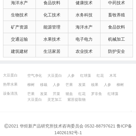
海洋水产
食品饮料
健康技术
中药技术
生物技术
化工技术
水务科技
畜牧养殖
矿产资源
能源管理
海洋水产
食品饮料
交通运输
水果技术
电子电力
机械加工
建筑建材
生活家居
农业技术
防护安全
大豆蛋白
空气净化
大豆蛋白
人参
红球藻
红花
木耳
大豆蛋白
猪血
发菜
芹菜
木耳
紫苏提取物
发菜
热带水果
柳树
移栽
人参
芒果
发菜
核果
人参
柳树
红花
芒果
红球藻
芹菜
养鸭
芒果
芹菜
瓜果
人参
芒果
芹菜
猪血
发菜
红花
藻类
设备清洗
芒果
发菜
芹菜
猪血
红花
罗非鱼
红球藻
大豆蛋白
人参
发菜
猪血
红花
柳树
发菜
大豆蛋白
灵芝加工
紫苏提取物
宁波百姓网
镇江百姓网
湖州百姓网
昆山百姓网
所有城市
©
2021 华炬新产品研究所技术咨询委员会 0532-88797621
鲁ICP备
14026192号-1