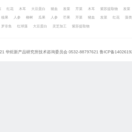
藻
红花
木耳
大豆蛋白
猪血
发菜
芹菜
木耳
紫苏提取物
发菜
核果
人参
柳树
瓜果
人参
芒果
芹菜
猪血
发菜
红花
藻类
网
昆山百姓网
所有城市
罗非鱼
红球藻
大豆蛋白
灵芝加工
紫苏提取物
021 华炬新产品研究所技术咨询委员会 0532-88797621
鲁ICP备1402619