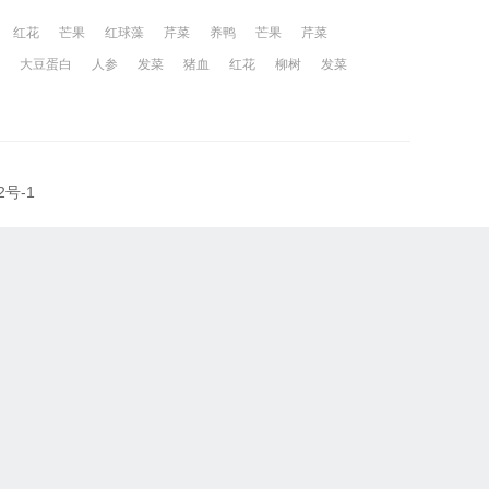
红花
芒果
红球藻
芹菜
养鸭
芒果
芹菜
大豆蛋白
人参
发菜
猪血
红花
柳树
发菜
2号-1