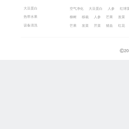
大豆蛋白
空气净化
大豆蛋白
人参
红球
热带水果
柳树
移栽
人参
芒果
发菜
宁波百姓网
镇江百姓网
湖州百姓
设备清洗
芒果
发菜
芹菜
猪血
红花
©
2