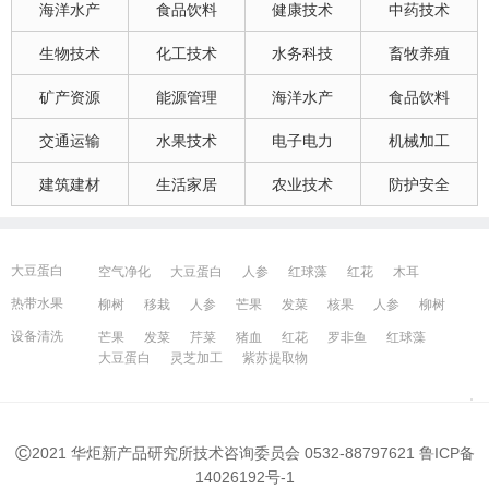
海洋水产
食品饮料
健康技术
中药技术
生物技术
化工技术
水务科技
畜牧养殖
矿产资源
能源管理
海洋水产
食品饮料
交通运输
水果技术
电子电力
机械加工
建筑建材
生活家居
农业技术
防护安全
大豆蛋白
空气净化
大豆蛋白
人参
红球藻
红花
木耳
大豆蛋白
猪血
发菜
芹菜
木耳
紫苏提取物
发菜
热带水果
柳树
移栽
人参
芒果
发菜
核果
人参
柳树
红花
芒果
红球藻
芹菜
养鸭
芒果
芹菜
瓜果
人参
芒果
芹菜
猪血
发菜
红花
藻类
设备清洗
芒果
发菜
芹菜
猪血
红花
罗非鱼
红球藻
大豆蛋白
人参
发菜
猪血
红花
柳树
发菜
大豆蛋白
灵芝加工
紫苏提取物
宁波百姓网
镇江百姓网
湖州百姓网
昆山百姓网
所有城市
©
2021 华炬新产品研究所技术咨询委员会 0532-88797621
鲁ICP备
14026192号-1