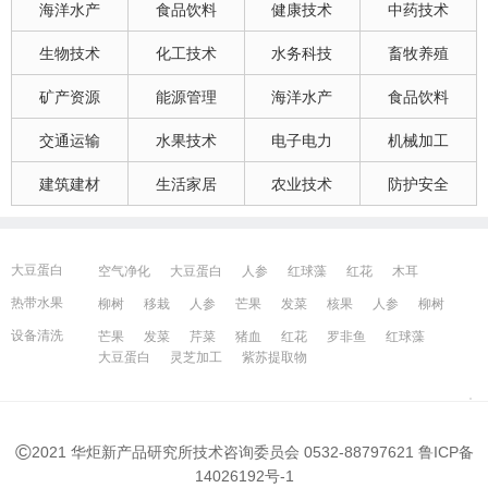
海洋水产
食品饮料
健康技术
中药技术
生物技术
化工技术
水务科技
畜牧养殖
矿产资源
能源管理
海洋水产
食品饮料
交通运输
水果技术
电子电力
机械加工
建筑建材
生活家居
农业技术
防护安全
大豆蛋白
空气净化
大豆蛋白
人参
红球藻
红花
木耳
大豆蛋白
猪血
发菜
芹菜
木耳
紫苏提取物
发菜
热带水果
柳树
移栽
人参
芒果
发菜
核果
人参
柳树
红花
芒果
红球藻
芹菜
养鸭
芒果
芹菜
瓜果
人参
芒果
芹菜
猪血
发菜
红花
藻类
设备清洗
芒果
发菜
芹菜
猪血
红花
罗非鱼
红球藻
大豆蛋白
人参
发菜
猪血
红花
柳树
发菜
大豆蛋白
灵芝加工
紫苏提取物
宁波百姓网
镇江百姓网
湖州百姓网
昆山百姓网
所有城市
©
2021 华炬新产品研究所技术咨询委员会 0532-88797621
鲁ICP备
14026192号-1