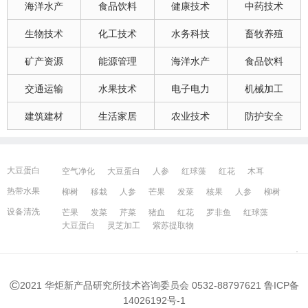
海洋水产
食品饮料
健康技术
中药技术
生物技术
化工技术
水务科技
畜牧养殖
矿产资源
能源管理
海洋水产
食品饮料
交通运输
水果技术
电子电力
机械加工
建筑建材
生活家居
农业技术
防护安全
大豆蛋白
空气净化
大豆蛋白
人参
红球藻
红花
木耳
大豆蛋白
猪血
发菜
芹菜
木耳
紫苏提取物
发菜
热带水果
柳树
移栽
人参
芒果
发菜
核果
人参
柳树
红花
芒果
红球藻
芹菜
养鸭
芒果
芹菜
瓜果
人参
芒果
芹菜
猪血
发菜
红花
藻类
设备清洗
芒果
发菜
芹菜
猪血
红花
罗非鱼
红球藻
大豆蛋白
人参
发菜
猪血
红花
柳树
发菜
大豆蛋白
灵芝加工
紫苏提取物
宁波百姓网
镇江百姓网
湖州百姓网
昆山百姓网
所有城市
©
2021 华炬新产品研究所技术咨询委员会 0532-88797621
鲁ICP备
14026192号-1