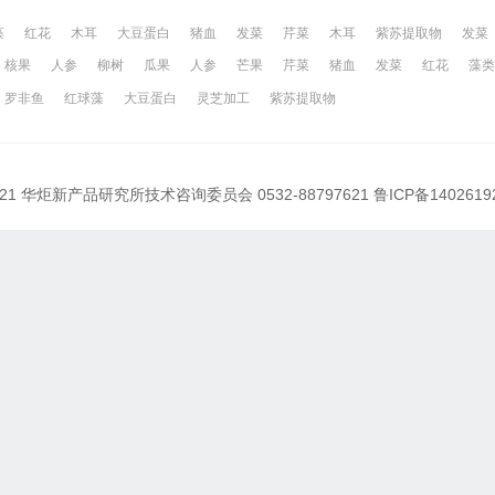
藻
红花
木耳
大豆蛋白
猪血
发菜
芹菜
木耳
紫苏提取物
发菜
核果
人参
柳树
瓜果
人参
芒果
芹菜
猪血
发菜
红花
藻类
网
昆山百姓网
所有城市
罗非鱼
红球藻
大豆蛋白
灵芝加工
紫苏提取物
021 华炬新产品研究所技术咨询委员会 0532-88797621
鲁ICP备1402619