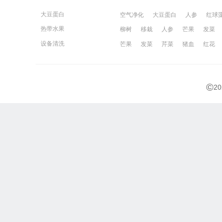
大豆蛋白
空气净化
大豆蛋白
人参
红球
热带水果
柳树
移栽
人参
芒果
发菜
宁波百姓网
镇江百姓网
湖州百姓
设备清洗
芒果
发菜
芹菜
猪血
红花
©
2