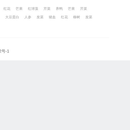
红花
芒果
红球藻
芹菜
养鸭
芒果
芹菜
大豆蛋白
人参
发菜
猪血
红花
柳树
发菜
2号-1