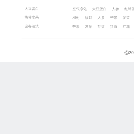
大豆蛋白
空气净化
大豆蛋白
人参
红球
热带水果
柳树
移栽
人参
芒果
发菜
宁波百姓网
镇江百姓网
湖州百姓
设备清洗
芒果
发菜
芹菜
猪血
红花
©
2