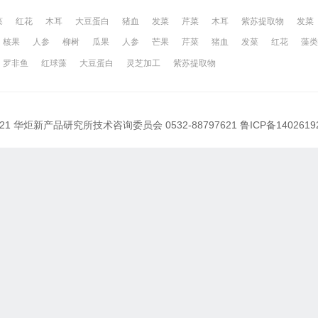
藻
红花
木耳
大豆蛋白
猪血
发菜
芹菜
木耳
紫苏提取物
发菜
核果
人参
柳树
瓜果
人参
芒果
芹菜
猪血
发菜
红花
藻类
网
昆山百姓网
所有城市
罗非鱼
红球藻
大豆蛋白
灵芝加工
紫苏提取物
021 华炬新产品研究所技术咨询委员会 0532-88797621
鲁ICP备1402619