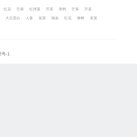
红花
芒果
红球藻
芹菜
养鸭
芒果
芹菜
大豆蛋白
人参
发菜
猪血
红花
柳树
发菜
2号-1