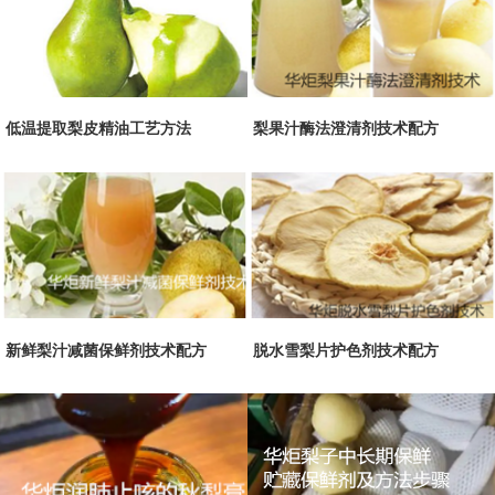
低温提取梨皮精油工艺方法
梨果汁酶法澄清剂技术配方
新鲜梨汁减菌保鲜剂技术配方
脱水雪梨片护色剂技术配方