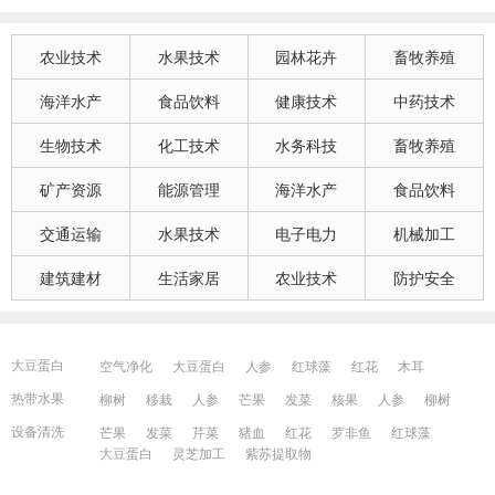
农业技术
水果技术
园林花卉
畜牧养殖
海洋水产
食品饮料
健康技术
中药技术
生物技术
化工技术
水务科技
畜牧养殖
矿产资源
能源管理
海洋水产
食品饮料
交通运输
水果技术
电子电力
机械加工
建筑建材
生活家居
农业技术
防护安全
大豆蛋白
空气净化
大豆蛋白
人参
红球藻
红花
木耳
大豆蛋白
猪血
发菜
芹菜
木耳
紫苏提取物
发菜
热带水果
柳树
移栽
人参
芒果
发菜
核果
人参
柳树
红花
芒果
红球藻
芹菜
养鸭
芒果
芹菜
瓜果
人参
芒果
芹菜
猪血
发菜
红花
藻类
设备清洗
芒果
发菜
芹菜
猪血
红花
罗非鱼
红球藻
大豆蛋白
人参
发菜
猪血
红花
柳树
发菜
大豆蛋白
灵芝加工
紫苏提取物
宁波百姓网
镇江百姓网
湖州百姓网
昆山百姓网
所有城市