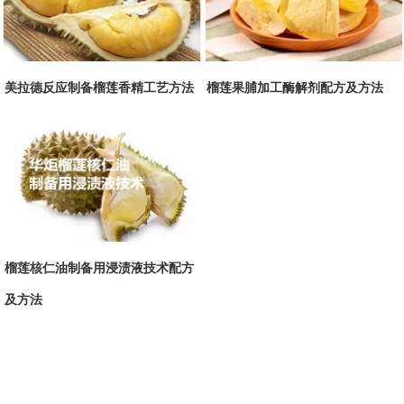
美拉德反应制备榴莲香精工艺方法
榴莲果脯加工酶解剂配方及方法
榴莲核仁油制备用浸渍液技术配方
及方法