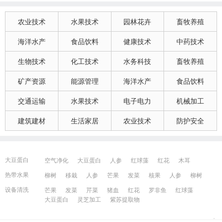
农业技术
水果技术
园林花卉
畜牧养殖
海洋水产
食品饮料
健康技术
中药技术
生物技术
化工技术
水务科技
畜牧养殖
矿产资源
能源管理
海洋水产
食品饮料
交通运输
水果技术
电子电力
机械加工
建筑建材
生活家居
农业技术
防护安全
大豆蛋白
空气净化
大豆蛋白
人参
红球藻
红花
木耳
大豆蛋白
猪血
发菜
芹菜
木耳
紫苏提取物
发菜
热带水果
柳树
移栽
人参
芒果
发菜
核果
人参
柳树
红花
芒果
红球藻
芹菜
养鸭
芒果
芹菜
瓜果
人参
芒果
芹菜
猪血
发菜
红花
藻类
设备清洗
芒果
发菜
芹菜
猪血
红花
罗非鱼
红球藻
大豆蛋白
人参
发菜
猪血
红花
柳树
发菜
大豆蛋白
灵芝加工
紫苏提取物
宁波百姓网
镇江百姓网
湖州百姓网
昆山百姓网
所有城市