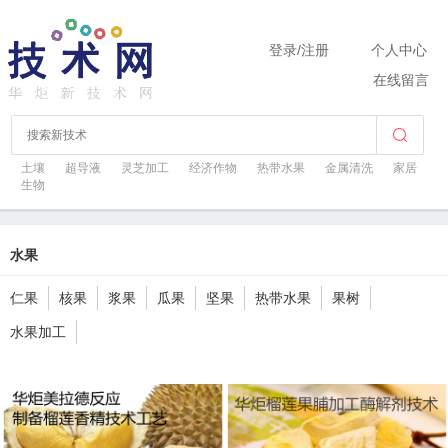
登录
/
注册
个人中心
在线留言
土壤
超导液
灵芝加工
经济作物
热带水果
金属清洗
家居
生物
水果
仁果
核果
浆果
瓜果
坚果
热带水果
果树
水果加工