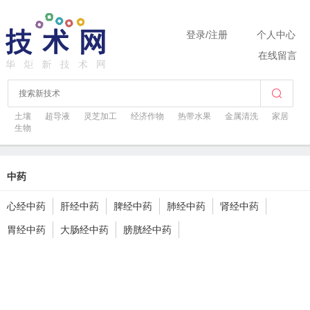
登录
/
注册
个人中心
在线留言
土壤
超导液
灵芝加工
经济作物
热带水果
金属清洗
家居
生物
中药
心经中药
肝经中药
脾经中药
肺经中药
肾经中药
胃经中药
大肠经中药
膀胱经中药