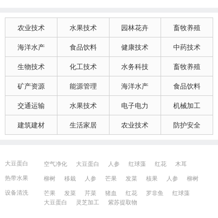
农业技术
水果技术
园林花卉
畜牧养殖
海洋水产
食品饮料
健康技术
中药技术
生物技术
化工技术
水务科技
畜牧养殖
矿产资源
能源管理
海洋水产
食品饮料
交通运输
水果技术
电子电力
机械加工
建筑建材
生活家居
农业技术
防护安全
大豆蛋白
空气净化
大豆蛋白
人参
红球藻
红花
木耳
大豆蛋白
猪血
发菜
芹菜
木耳
紫苏提取物
发菜
热带水果
柳树
移栽
人参
芒果
发菜
核果
人参
柳树
红花
芒果
红球藻
芹菜
养鸭
芒果
芹菜
瓜果
人参
芒果
芹菜
猪血
发菜
红花
藻类
设备清洗
芒果
发菜
芹菜
猪血
红花
罗非鱼
红球藻
大豆蛋白
人参
发菜
猪血
红花
柳树
发菜
大豆蛋白
灵芝加工
紫苏提取物
宁波百姓网
镇江百姓网
湖州百姓网
昆山百姓网
所有城市