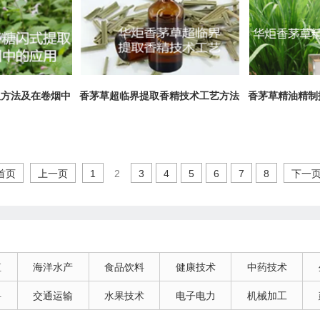
取方法及在卷烟中
香茅草超临界提取香精技术工艺方法
香茅草精油精制
首页
上一页
1
2
3
4
5
6
7
8
下一
殖
海洋水产
食品饮料
健康技术
中药技术
料
交通运输
水果技术
电子电力
机械加工