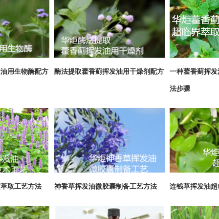
发油用生物酶配方
酶法提取藿香蓟挥发油用干燥剂配方
一种藿香蓟挥发
法步骤
波萃取工艺方法
神香草挥发油微胶囊制备工艺方法
连钱草挥发油超