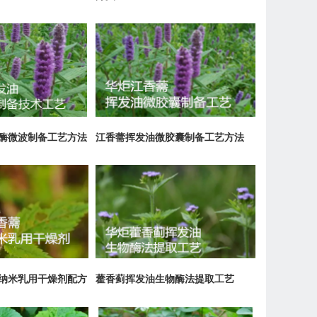
酶微波制备工艺方法
江香薷挥发油微胶囊制备工艺方法
纳米乳用干燥剂配方
藿香蓟挥发油生物酶法提取工艺