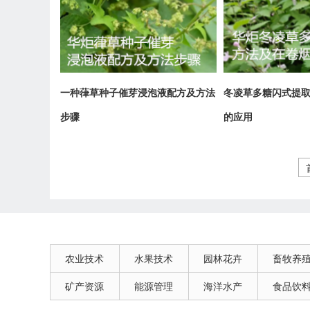
一种葎草种子催芽浸泡液配方及方法
冬凌草多糖闪式提
步骤
的应用
农业技术
水果技术
园林花卉
畜牧养
矿产资源
能源管理
海洋水产
食品饮