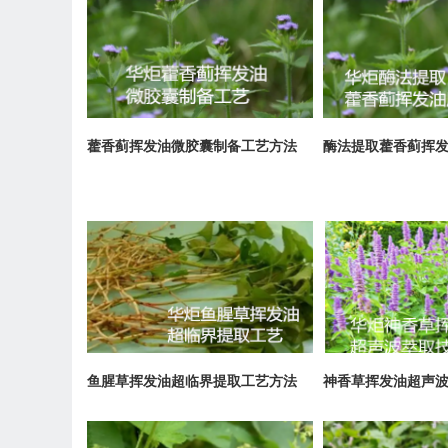
藿香蓟挥发油微胶囊制备工艺方法
酶法提取藿香蓟挥
鱼腥草挥发油超临界提取工艺方法
神香草挥发油超声