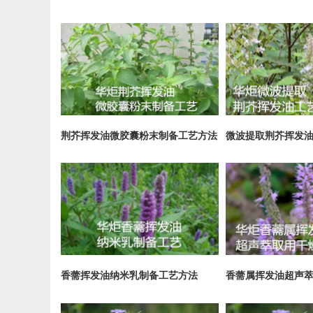
荆芥挥发油微胶囊粉末制备工艺方法
微波提取荆芥挥发
香薷挥发油纳米乳制备工艺方法
香薷属挥发油超声