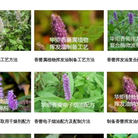
油工艺方法
香薷属植物挥发油制备工艺方法
香薷挥发油复合
萃取用干燥剂配方
香薷电子烟油配方及配制方法
制备香薷挥发油