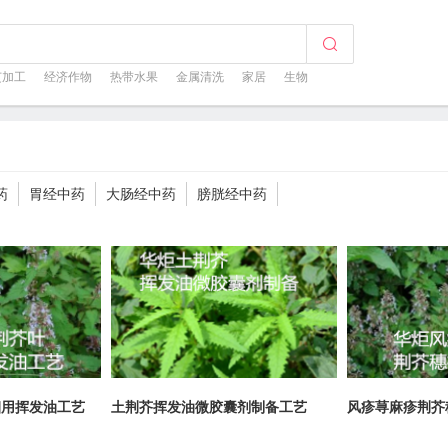
芝加工
经济作物
热带水果
金属清洗
家居
生物
药
胃经中药
大肠经中药
膀胱经中药
烟用挥发油工艺
土荆芥挥发油微胶囊剂制备工艺
风疹荨麻疹荆芥