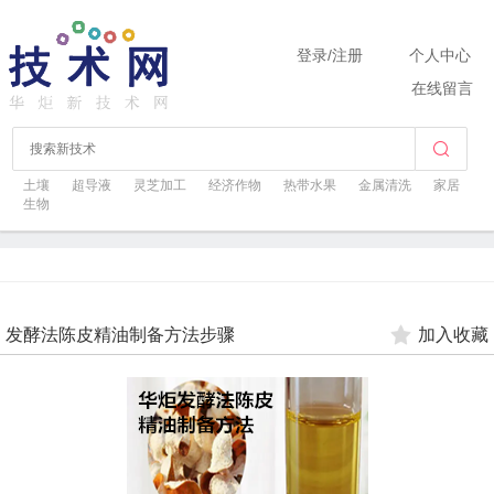
登录
/
注册
个人中心
在线留言
土壤
超导液
灵芝加工
经济作物
热带水果
金属清洗
家居
生物
发酵法陈皮精油制备方法步骤
加入收藏