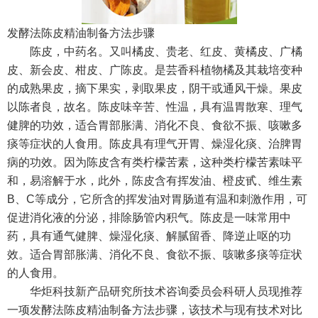
发酵法陈皮精油制备方法步骤
陈皮，中药名。又叫橘皮、贵老、红皮、黄橘皮、广橘
皮、新会皮、柑皮、广陈皮。是芸香科植物橘及其栽培变种
的成熟果皮，摘下果实，剥取果皮，阴干或通风干燥。果皮
以陈者良，故名。陈皮味辛苦、性温，具有温胃散寒、理气
健脾的功效，适合胃部胀满、消化不良、食欲不振、咳嗽多
痰等症状的人食用。陈皮具有理气开胃、燥湿化痰、治脾胃
病的功效。因为陈皮含有类柠檬苦素，这种类柠檬苦素味平
和，易溶解于水，此外，陈皮含有挥发油、橙皮甙、维生素
B
、
C
等成分，它所含的挥发油对胃肠道有温和刺激作用，可
促进消化液的分泌，排除肠管内积气。陈皮是一味常用中
药，具有通气健脾、燥湿化痰、解腻留香、降逆止呕的功
效。适合胃部胀满、消化不良、食欲不振、咳嗽多痰等症状
的人食用。
华炬科技新产品研究所技术咨询委员会科研人员现推荐
一项发酵法陈皮精油制备方法步骤，该技术与现有技术对比