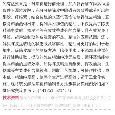
的有益效果是：对陈皮进行前处理，加入复合酶在恒温恒湿
条件下渥堆发酵，充分分解陈皮中阻碍有效致香成分析出的
果胶、纤维素，结合传统的水蒸气蒸馏法制得陈皮精油，直
接将精油蒸馏出来，得到高附加值的精油，不仅提高了陈皮
精油中黄酮、挥发油等有效致香成分的含量，且有效避免了
微波、超声波制取陈皮浸膏的不足。精油的应用范围广泛，
解决陈皮提取物的状态以及溶解性，精油可更好的应用于卷
烟中。该陈皮精油的制备方法，除使用水，不添加其他试剂
进行辅助提取，提取的陈皮精油纯净无杂质，循环蒸馏能够
提高精油的提取效率。所得陈皮精油黄酮类、挥发油类、生
物碱等主要成分含量较高，制取工艺简单，可操作性强，成
本低，精油纯度高，使整个生产过程高效，适于工业化实
施，现将该发酵法陈皮精油制备方法步骤及实施例介绍如下
供研究交流参考：（
441251 521417
）
技术资料
请支付后查看；1、点击下面"查看详细"按钮提交订单并打
开付款码，2、用手机微信扫描付款码完成付款即可查看！！！