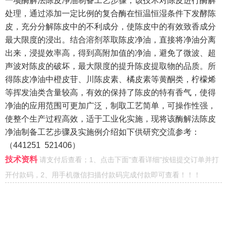
一项酶解法陈皮净油制备工艺步骤，该技术对陈皮进行酶解
处理，通过添加一定比例的复合酶在恒温恒湿条件下发酵陈
皮，充分分解陈皮中的不利成分，使陈皮中的有效致香成分
最大限度的浸出。结合溶剂萃取陈皮净油，直接将净油分离
出来，浸提效率高，得到高附加值的净油，避免了微波、超
声波对陈皮的破坏，最大限度的提升陈皮提取物的品质。所
得陈皮净油中橙皮苷、川陈皮素、橘皮素等黄酮类，柠檬烯
等挥发油类含量较高，有效的保持了陈皮的特有香气，使得
净油的应用范围可更加广泛，制取工艺简单，可操作性强，
使整个生产过程高效，适于工业化实施，现将该酶解法陈皮
净油制备工艺步骤及实施例介绍如下供研究交流参考：
（
441251 521406
）
技术资料
请支付后查看；1、点击下面"查看详细"按钮提交订单并打
开付款码，2、用手机微信扫描付款码完成付款即可查看！！！