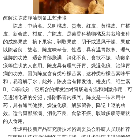
酶解法陈皮净油制备工艺步骤
陈皮，中药名。又叫橘皮、贵老、红皮、黄橘皮、广橘
皮、新会皮、柑皮、广陈皮。是芸香科植物橘及其栽培变种
的成熟果皮，摘下果实，剥取果皮，阴干或通风干燥。果皮
以陈者良，故名。陈皮味辛苦、性温，具有温胃散寒、理气
健脾的功效，适合胃部胀满、消化不良、食欲不振、咳嗽多
痰等症状的人食用。陈皮具有理气开胃、燥湿化痰、治脾胃
病的功效。因为陈皮含有类柠檬苦素，这种类柠檬苦素味平
和，易溶解于水，此外，陈皮含有挥发油、橙皮甙、维生素
B
、
C
等成分，它所含的挥发油对胃肠道有温和刺激作用，可
促进消化液的分泌，排除肠管内积气。陈皮是一味常用中
药，具有通气健脾、燥湿化痰、解腻留香、降逆止呕的功
效。适合胃部胀满、消化不良、食欲不振、咳嗽多痰等症状
的人食用。
华炬科技新产品研究所技术咨询委员会科研人员现推荐