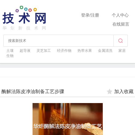
登录
/
注册
个人中心
在线留言
土壤
超导液
灵芝加工
经济作物
热带水果
金属清洗
家居
生物
酶解法陈皮净油制备工艺步骤
加入收藏