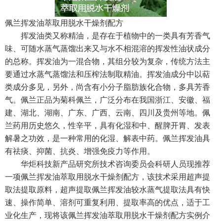
佩兰挥发油萃取用脱水干燥剂配方
挥发油类又称精油，是存在于植物中的一类具有芳香气
味、可随水蒸气蒸馏出来又与水不相混溶的挥发性油状成分
的总称。挥发油为一混合物，其组分较为复杂，传统方法主
要通过水蒸气蒸馏法和压榨法制取精油。挥发油成分中以萜
类成分多见，另外，尚含有小分子脂肪族化合物，多具芳香
气。佩兰正品为菊科佩兰，广泛分布在我国浙江、安徽、福
建、湖北、湖南、广东、广西、云南、四川及贵州等地。佩
兰药用历史悠久，性辛平，具有化湿和中、醒脾开胃、发表
解暑之功效，是一种常用的化湿、解表中药。佩兰挥发油具
有祛痰、抑菌、抗炎、增强免疫力等作用。
华炬科技新产品研究所技术咨询委员会科研人员现推荐
一项佩兰挥发油萃取用脱水干燥剂配方，该技术采用超声提
取法提取原料，超声提取佩兰挥发油较水蒸气提取法具有快
速、操作简单、溶剂可重复利用、提取率高的优点，适于工
业化生产，现将该佩兰挥发油萃取用脱水干燥剂配方实例介