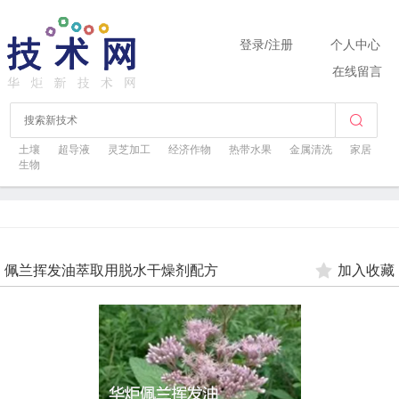
登录
/
注册
个人中心
在线留言
土壤
超导液
灵芝加工
经济作物
热带水果
金属清洗
家居
生物
佩兰挥发油萃取用脱水干燥剂配方
加入收藏