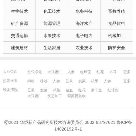
生物技术
化工技术
水务科技
畜牧养殖
矿产资源
能源管理
海洋水产
食品饮料
交通运输
水果技术
电子电力
机械加工
建筑建材
生活家居
农业技术
防护安全
大豆蛋白
空气净化
大豆蛋白
人参
红球藻
红花
木耳
更多
大豆蛋白
猪血
发菜
芹菜
木耳
紫苏提取物
发菜
热带水果
柳树
移栽
人参
芒果
发菜
核果
人参
更多
红花
芒果
红球藻
芹菜
养鸭
芒果
芹菜
柳树
瓜果
人参
芒果
芹菜
猪血
发菜
红花
设备清洗
芒果
发菜
芹菜
猪血
红花
罗非鱼
红球藻
藻类
大豆蛋白
人参
发菜
猪血
红花
柳树
大豆蛋白
灵芝加工
紫苏提取物
发菜
宁波百姓网
镇江百姓网
湖州百姓网
昆山百姓网
所有城市
©
2021 华炬新产品研究所技术咨询委员会 0532-88797621
鲁ICP备
14026192号-1