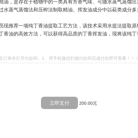
精油，是存在于植物中的一类具有芳香气味、可随水蒸气蒸馏出
过水蒸气蒸馏法和压榨法制取精油。挥发油成分中以萜类成分多
员现推荐一项纯丁香油提取工艺方法，该技术采用水提法提取原
丁香油的高效方法，可以获得高品质的丁香挥发油，现将该纯丁
提交订单并打开付款码，2、用手机微信扫描付款码完成付款即可查看！！
立即支付
200.00元