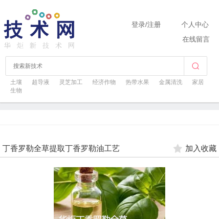
登录
/
注册
个人中心
在线留言
土壤
超导液
灵芝加工
经济作物
热带水果
金属清洗
家居
生物
丁香罗勒全草提取丁香罗勒油工艺
加入收藏