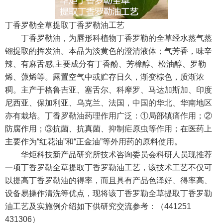
丁香罗勒全草提取丁香罗勒油工艺
丁香罗勒油，为唇形科植物丁香罗勒的全草经水蒸气蒸
镏提取的挥发油。本品为淡黄色的澄清液体；气芳香，味辛
辣、有麻舌感
,
主要成分有丁香酚、芳樟醇、松油醇、罗勒
烯、蒎烯等。露置空气中或贮存日久，渐变棕色，质渐浓
稠。主产于格鲁吉亚、塞舌尔、科摩罗、马达加斯加、印度
尼西亚、保加利亚、乌克兰、法国，中国的华北、华南地区
亦有栽培。丁香罗勒油药理作用广泛：①局部镇痛作用；②
防腐作用；③抗菌、抗真菌、抑制疟原虫等作用；在医药上
主要作为
“
红花油
”
和
“
正金油
”
等外用药的原料使用。
华炬科技新产品研究所技术咨询委员会科研人员现推荐
一项丁香罗勒全草提取丁香罗勒油工艺，该技术工艺不仅可
以提高丁香罗勒油的得率，而且具有产品色泽好、得率高、
设备易操作清洗等优点，现将该丁香罗勒全草提取丁香罗勒
油工艺及实施例介绍如下供研究交流参考：（
441251
431306
）