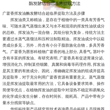
广藿香挥发油酶发酵结合超临界提取方法及步骤
挥发油类又称精油，是存在于植物中的一类具有芳香气
味、可随水蒸气蒸馏出来又与水不相混溶的挥发性油状成分
的总称。挥发油为一混合物，其组分较为复杂，传统方法主
要通过水蒸气蒸馏法和压榨法制取精油。挥发油成分中以萜
类成分多见，另外，尚含有小分子脂肪族化合物，多具芳香
气。广藿香为唇形科植物广藿香的地上部分
,
具香气
,
茎叶中
含有丰富的挥发油。有研究表明
,
广藿香具有促进胃液分泌
,
增强消化力
,
抑制某些细菌、真菌和病毒等药理作用
,
挥发油
是其主要的有效成分。因此，准确确定挥发油的组成并提高
其提取率，对于充分利用广藿香资源有重要意义。蒸气蒸馏
法是挥发油提取最常用的方法，它具备设备要求简单、操作
简便等优点，在植物挥发油的提取中对湿热不稳定和易氧化
的化学成分发生分解，存在时间长、能耗高、产品中带有少
量水分残留等缺点。
华炬科技新产品研究所技术咨询委员会科研人员现推荐