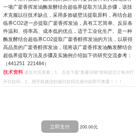
一项广藿香挥发油酶发酵结合超临界提取方法及步骤，该技
术克服以往技术缺点，采用多效破壁法提取原料，再结合超
临界
CO2
进一步提取广藿香挥发油，具有工艺简单、反应条
件温和、得率高、成本低的优点，适于工业化生产。是一种
酶发酵结合超临界
CO2
提取广藿香醇挥发油的方法，以获得
高品质的广藿香醇挥发油，现将该广藿香挥发油酶发酵结合
超临界提取方法及步骤及实施例介绍如下供研究交流参考：
（
441251 221484
）
技术资料
请支付后查看；1、点击下面"查看详细"按钮提交订单并打
开付款码，2、用手机微信扫描付款码完成付款即可查看！！！
立即支付
200.00元