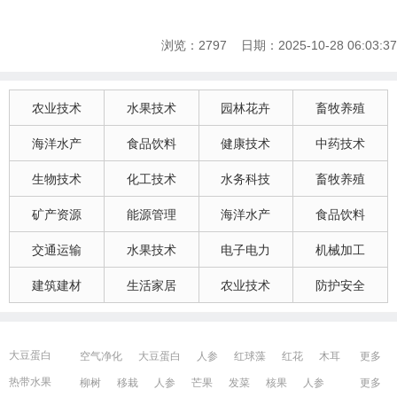
浏览：2797 日期：2025-10-28 06:03:37
农业技术
水果技术
园林花卉
畜牧养殖
海洋水产
食品饮料
健康技术
中药技术
生物技术
化工技术
水务科技
畜牧养殖
矿产资源
能源管理
海洋水产
食品饮料
交通运输
水果技术
电子电力
机械加工
建筑建材
生活家居
农业技术
防护安全
大豆蛋白
空气净化
大豆蛋白
人参
红球藻
红花
木耳
更多
大豆蛋白
猪血
发菜
芹菜
木耳
紫苏提取物
发菜
热带水果
柳树
移栽
人参
芒果
发菜
核果
人参
更多
红花
芒果
红球藻
芹菜
养鸭
芒果
芹菜