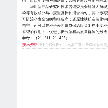
响，山西小麦播种期延后，如果冬前没有足够的成
华炬新产品研究所技术咨询委员会科研人员现
粉等有效成分与小麦重复拌种混合均匀，其中赤霉
可防治小麦全蚀病和根腐病；还原性铁粉在氯化钾
虫害，还可以在种子表面形成保温膜吸附在小麦种
氢钾的作用下，促进小麦分蘖和高质量群体的形成
参考：（
211211 211423
）
技术资料
请支付后查看；1、点击下面"查看详细"按钮