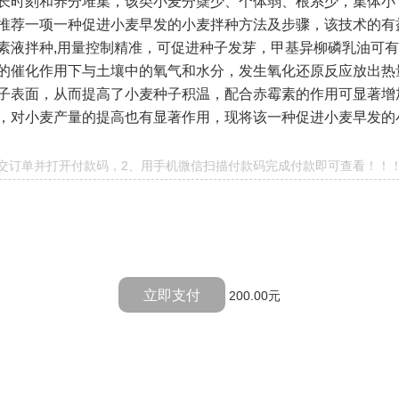
长时刻和养分堆集，该类小麦分蘖少、个体弱、根系少，集体小
推荐一项一种促进小麦早发的小麦拌种方法及步骤，该技术的有
素液拌种
,
用量控制精准，可促进种子发芽，甲基异柳磷乳油可有
的催化作用下与土壤中的氧气和水分，发生氧化还原反应放出热
子表面，从而提高了小麦种子积温，配合赤霉素的作用可显著增
，对小麦产量的提高也有显著作用，现将该一种促进小麦早发的
提交订单并打开付款码，2、用手机微信扫描付款码完成付款即可查看！！
立即支付
200.00元