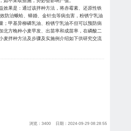
，如不采取措施，势必会影响产值。
益效果是：通过该拌种方法，将赤霉素、还原性铁
效防治蛾蛤、蟒婚、金针虫等病虫害，粉锈宁乳油
量；甲基异柳磷乳油、粉锈宁乳油不但可以预防病
加北方晚种小麦早发、出苗率和成苗率，在磷酸二
小麦拌种方法及步骤及实施例介绍如下供研究交流
！
浏览：3400 日期：2024-09-29 08:28:55