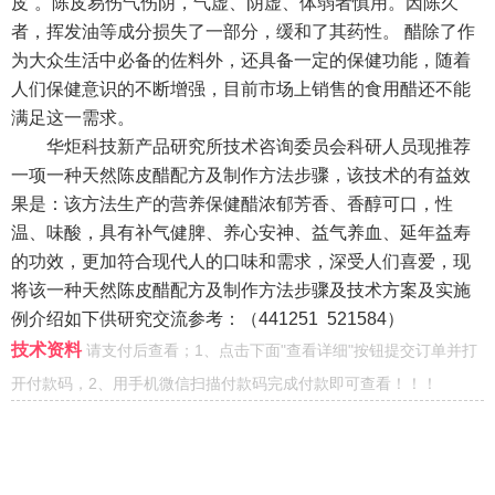
皮
”
。陈皮易伤气伤阴，气虚、阴虚、体弱者慎用。因陈久
者，挥发油等成分损失了一部分，缓和了其药性。
醋除了作
为大众生活中必备的佐料外，还具备一定的保健功能，随着
人们保健意识的不断增强，目前市场上销售的食用醋还不能
满足这一需求。
华炬科技新产品研究所技术咨询委员会科研人员现推荐
一项一种天然陈皮醋配方及制作方法步骤，该技术的有益效
果是：该方法生产的营养保健醋浓郁芳香、香醇可口，性
温、味酸，具有补气健脾、养心安神、益气养血、延年益寿
的功效，更加符合现代人的口味和需求，深受人们喜爱，现
将该一种天然陈皮醋配方及制作方法步骤及技术方案及实施
例介绍如下供研究交流参考：（
441251 521584
）
技术资料
请支付后查看；1、点击下面"查看详细"按钮提交订单并打
开付款码，2、用手机微信扫描付款码完成付款即可查看！！！