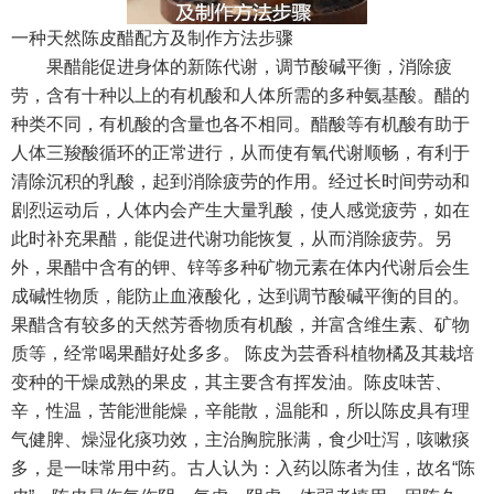
一种天然陈皮醋配方及制作方法步骤
果醋能促进身体的新陈代谢，调节酸碱平衡，消除疲
劳，含有十种以上的有机酸和人体所需的多种氨基酸。醋的
种类不同，有机酸的含量也各不相同。醋酸等有机酸有助于
人体三羧酸循环的正常进行，从而使有氧代谢顺畅，有利于
清除沉积的乳酸，起到消除疲劳的作用。经过长时间劳动和
剧烈运动后，人体内会产生大量乳酸，使人感觉疲劳，如在
此时补充果醋，能促进代谢功能恢复，从而消除疲劳。另
外，果醋中含有的钾、锌等多种矿物元素在体内代谢后会生
成碱性物质，能防止血液酸化，达到调节酸碱平衡的目的。
果醋含有较多的天然芳香物质有机酸，并富含维生素、矿物
质等，经常喝果醋好处多多。
陈皮为芸香科植物橘及其栽培
变种的干燥成熟的果皮，其主要含有挥发油。陈皮味苦、
辛，性温，苦能泄能燥，辛能散，温能和，所以陈皮具有理
气健脾、燥湿化痰功效，主治胸脘胀满，食少吐泻，咳嗽痰
多，是一味常用中药。古人认为：入药以陈者为佳，故名
“
陈