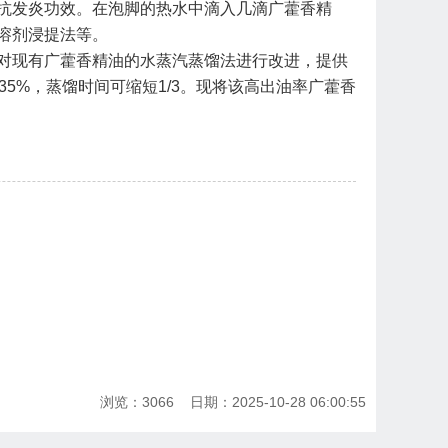
抗发炎功效。在泡脚的热水中滴入几滴广藿香精
溶剂浸提法等。
对现有广藿香精油的水蒸汽蒸馏法进行改进，提供
35%
，蒸馏时间可缩短
1/3
。现将该高出油率广藿香
！
浏览：3066 日期：2025-10-28 06:00:55