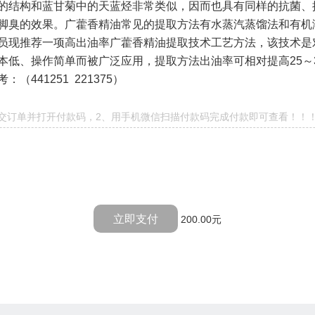
的结构和蓝甘菊中的天蓝烃非常类似，因而也具有同样的抗菌、
脚臭的效果。广藿香精油常见的提取方法有水蒸汽蒸馏法和有机
员现推荐一项高出油率广藿香精油提取技术工艺方法，该技术是
本低、操作简单而被广泛应用，提取方法出油率可相对提高
25
～
考
：（
441251 221375
）
提交订单并打开付款码，2、用手机微信扫描付款码完成付款即可查看！！
立即支付
200.00元