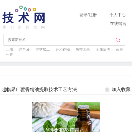
登录
/
注册
个人中心
在线留言
土壤
超导液
灵芝加工
经济作物
热带水果
金属清洗
家居
生物
超临界广藿香精油提取技术工艺方法
加入收藏