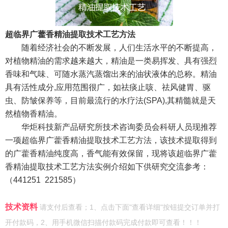
超临界广藿香精油提取技术工艺方法
随着经济社会的不断发展，人们生活水平的不断提高，
对植物精油的需求越来越大，精油是一类易挥发、具有强烈
香味和气味、可随水蒸汽蒸馏出来的油状液体的总称。精油
具有活性成分
,
应用范围很广，如祛痰止咳、祛风健胃、驱
虫、防皱保养等，目前最流行的水疗法
(SPA),
其精髓就是天
然植物香精油。
华炬科技新产品研究所技术咨询委员会科研人员现推荐
一项超临界广藿香精油提取技术工艺方法，该技术提取得到
的广藿香精油纯度高，香气能有效保留，现将该超临界广藿
香精油提取技术工艺方法实例介绍如下
供研究交流参考
：
（
441251 221585
）
技术资料
请支付后查看；1、点击下面"查看详细"按钮提交订单并打
开付款码，2、用手机微信扫描付款码完成付款即可查看！！！