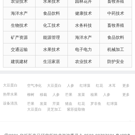
农业技术
水果技术
园林花卉
畜牧养殖
海洋水产
食品饮料
健康技术
中药技术
生物技术
化工技术
水务科技
畜牧养殖
矿产资源
能源管理
海洋水产
食品饮料
交通运输
水果技术
电子电力
机械加工
建筑建材
生活家居
农业技术
防护安全
大豆蛋白
空气净化
大豆蛋白
人参
红球藻
红花
木耳
更多
大豆蛋白
猪血
发菜
芹菜
木耳
紫苏提取物
发菜
热带水果
柳树
移栽
人参
芒果
发菜
核果
人参
更多
红花
芒果
红球藻
芹菜
养鸭
芒果
芹菜
柳树
瓜果
人参
芒果
芹菜
猪血
发菜
红花
设备清洗
芒果
发菜
芹菜
猪血
红花
罗非鱼
红球藻
藻类
大豆蛋白
人参
发菜
猪血
红花
柳树
大豆蛋白
灵芝加工
紫苏提取物
发菜
宁波百姓网
镇江百姓网
湖州百姓网
昆山百姓网
所有城市