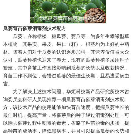
瓜蒌育苗催芽消毒剂技术配方
瓜蒌，亦称栝楼、糖瓜蒌、蒌瓜等，为多年生攀缘型草
本植物，其果实、果皮、果仁（籽）、根茎均为上好的中药
材。随着人们对于瓜蒌的认识逐步加强，其营养价值被大众
认可，瓜蒌种植也迎来了春天，现有的瓜蒌种植多采用种子
繁殖，其中育苗工作直接影响到瓜蒌的长势以及收获情况，
育苗工作不到位，会错过瓜蒌的最佳生长期，且易遭受病虫
害。
为了解决上述技术问题，华炬科技新产品研究所技术咨
询委员会科研人员现推荐一项瓜蒌育苗催芽消毒剂技术配
方，该技术产品的使用能够加快育苗速度，把握瓜蒌生长的
最佳时机，提高产量，将催芽后的种子经过消毒剂处理，可
以除去催芽过程中积累的毒素，省略了种苗脱毒的步骤，提
高种苗的成活率，降低患病率，并且可以提高瓜蒌的长势和