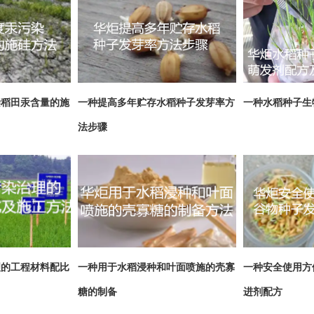
染稻田汞含量的施
一种提高多年贮存水稻种子发芽率方
一种水稻种子生
法步骤
理的工程材料配比
一种用于水稻浸种和叶面喷施的壳寡
一种安全使用方
糖的制备
进剂配方