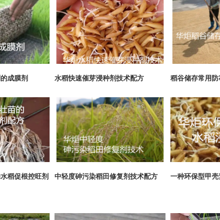
剂的成膜剂
水稻快速催芽浸种剂技术配方
稻谷储存常用防
的水稻促根控旺剂
中轻度砷污染稻田修复剂技术配方
一种环保型甲壳