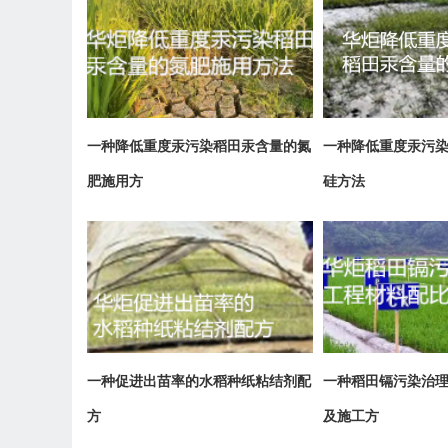
一种降低重度汞污染稻田汞含量的氮
一种降低重度汞污
肥施用方
硅方法
一种促进出苗率的水稻种纸粘结剂配
一种稻田镉污染治
方
及施工方