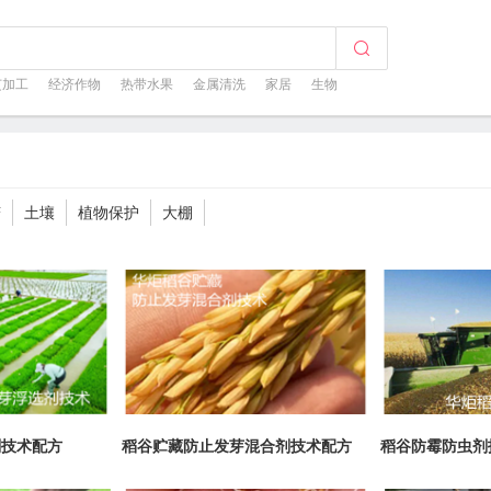
芝加工
经济作物
热带水果
金属清洗
家居
生物
菇
土壤
植物保护
大棚
剂技术配方
稻谷贮藏防止发芽混合剂技术配方
稻谷防霉防虫剂