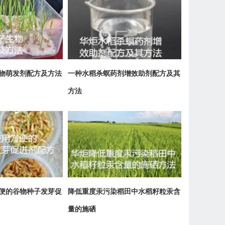
物萌发剂配方及方法
一种水稻杀螟药剂增效助剂配方及其
方法
便的谷物种子发芽促
降低重度汞污染稻田中水稻籽粒汞含
量的施硒