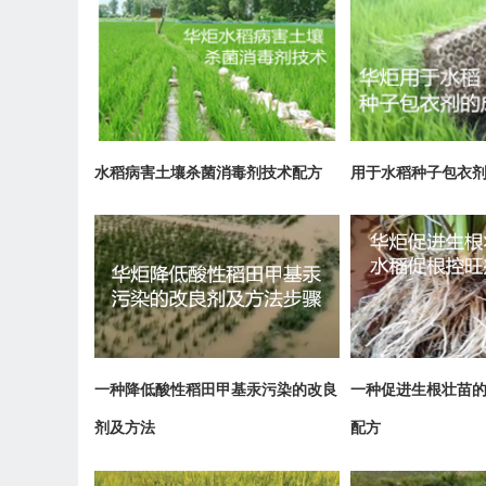
水稻病害土壤杀菌消毒剂技术配方
用于水稻种子包衣
一种降低酸性稻田甲基汞污染的改良
一种促进生根壮苗
剂及方法
配方