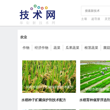
土壤
超导液
灵
农业
作物
经济作物
蔬菜
瓜果蔬菜
根茎蔬菜
菌
水稻种子贮藏保护剂技术配方
水稻育种催芽浮选