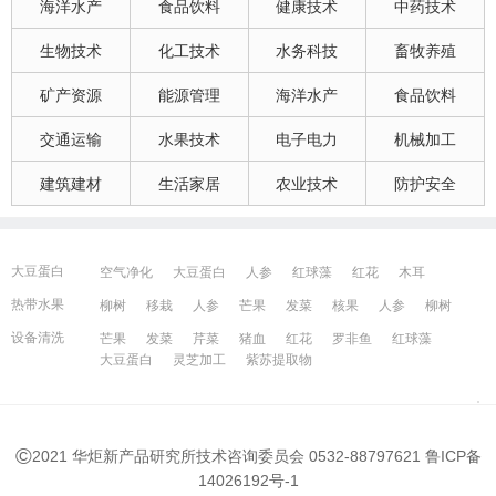
海洋水产
食品饮料
健康技术
中药技术
生物技术
化工技术
水务科技
畜牧养殖
矿产资源
能源管理
海洋水产
食品饮料
交通运输
水果技术
电子电力
机械加工
建筑建材
生活家居
农业技术
防护安全
大豆蛋白
空气净化
大豆蛋白
人参
红球藻
红花
木耳
大豆蛋白
猪血
发菜
芹菜
木耳
紫苏提取物
发菜
热带水果
柳树
移栽
人参
芒果
发菜
核果
人参
柳树
红花
芒果
红球藻
芹菜
养鸭
芒果
芹菜
瓜果
人参
芒果
芹菜
猪血
发菜
红花
藻类
设备清洗
芒果
发菜
芹菜
猪血
红花
罗非鱼
红球藻
大豆蛋白
人参
发菜
猪血
红花
柳树
发菜
大豆蛋白
灵芝加工
紫苏提取物
宁波百姓网
镇江百姓网
湖州百姓网
昆山百姓网
所有城市
©
2021 华炬新产品研究所技术咨询委员会 0532-88797621
鲁ICP备
14026192号-1