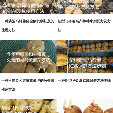
一种防治马铃薯疮痂病的制剂及其
新型马铃薯高产拌种水剂配方及方
使用方法
法
一种甲霜灵和赤霉素处理的马铃薯
一种新型马铃薯贮藏保鲜方法步骤
催芽方法