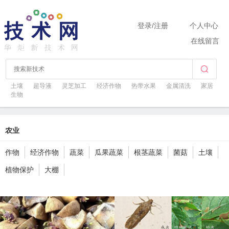
登录
/
注册
个人中心
在线留言
土壤
超导液
灵芝加工
经济作物
热带水果
金属清洗
家居
生物
农业
作物
经济作物
蔬菜
瓜果蔬菜
根茎蔬菜
菌菇
土壤
植物保护
大棚