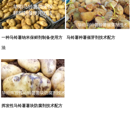
一种马铃薯纳米保鲜剂制备使用方
马铃薯种薯催芽剂技术配方
法
挥发性马铃薯薯块防腐剂技术配方