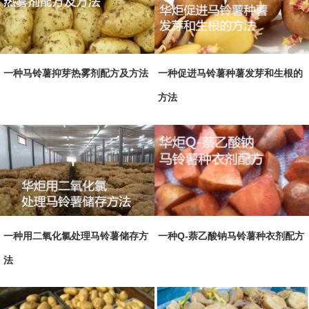
一种马铃薯抑芽热雾剂配方及方法
一种促进马铃薯种薯发芽和生根的
方法
一种用二氧化氯处理马铃薯储存方
一种Q-萘乙酸钠马铃薯种衣剂配方
法