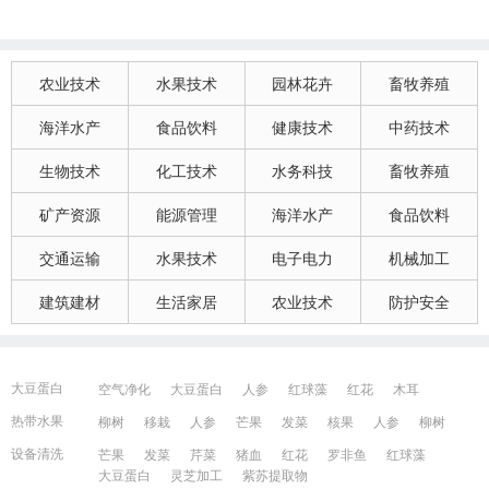
农业技术
水果技术
园林花卉
畜牧养殖
海洋水产
食品饮料
健康技术
中药技术
生物技术
化工技术
水务科技
畜牧养殖
矿产资源
能源管理
海洋水产
食品饮料
交通运输
水果技术
电子电力
机械加工
建筑建材
生活家居
农业技术
防护安全
大豆蛋白
空气净化
大豆蛋白
人参
红球藻
红花
木耳
大豆蛋白
猪血
发菜
芹菜
木耳
紫苏提取物
发菜
热带水果
柳树
移栽
人参
芒果
发菜
核果
人参
柳树
红花
芒果
红球藻
芹菜
养鸭
芒果
芹菜
瓜果
人参
芒果
芹菜
猪血
发菜
红花
藻类
设备清洗
芒果
发菜
芹菜
猪血
红花
罗非鱼
红球藻
大豆蛋白
人参
发菜
猪血
红花
柳树
发菜
大豆蛋白
灵芝加工
紫苏提取物
宁波百姓网
镇江百姓网
湖州百姓网
昆山百姓网