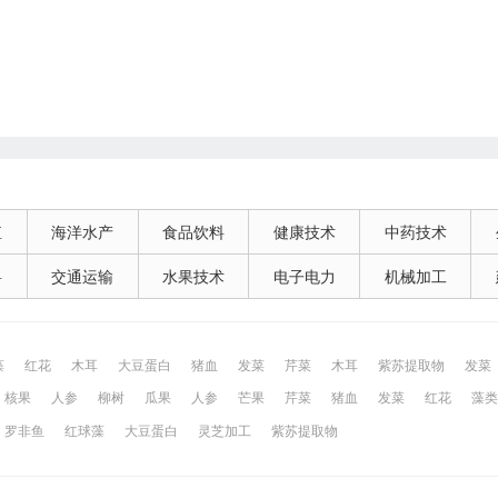
殖
海洋水产
食品饮料
健康技术
中药技术
料
交通运输
水果技术
电子电力
机械加工
藻
红花
木耳
大豆蛋白
猪血
发菜
芹菜
木耳
紫苏提取物
发菜
核果
人参
柳树
瓜果
人参
芒果
芹菜
猪血
发菜
红花
藻类
网
昆山百姓网
所有城市
罗非鱼
红球藻
大豆蛋白
灵芝加工
紫苏提取物