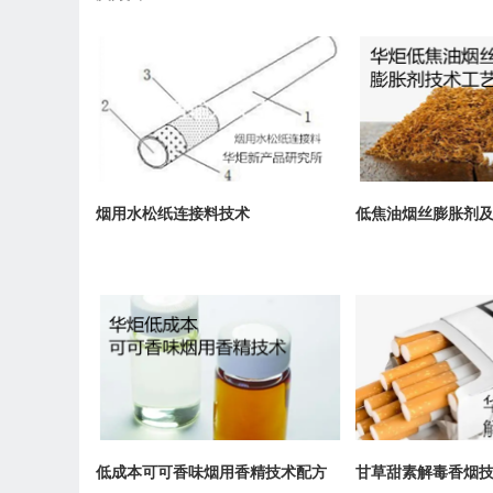
烟用水松纸连接料技术
低焦油烟丝膨胀剂
低成本可可香味烟用香精技术配方
甘草甜素解毒香烟