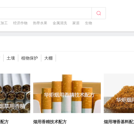
芝加工
经济作物
热带水果
金属清洗
家居
生物
菇
土壤
植物保护
大棚
精配方
烟用香精技术配方
烟用增香基料配