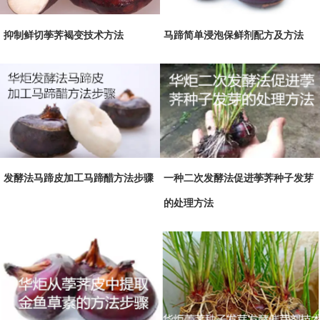
抑制鲜切荸荠褐变技术方法
马蹄简单浸泡保鲜剂配方及方法
发酵法马蹄皮加工马蹄醋方法步骤
一种二次发酵法促进荸荠种子发芽
的处理方法