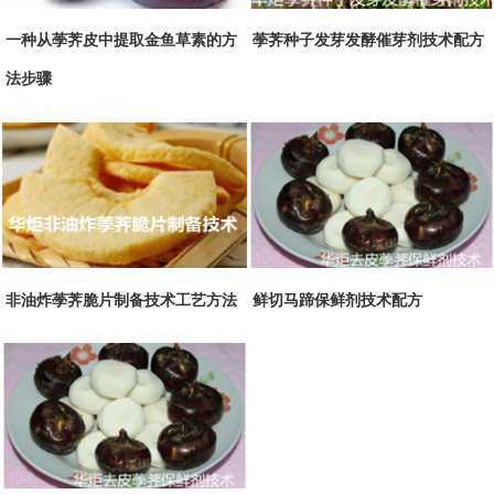
一种从荸荠皮中提取金鱼草素的方
荸荠种子发芽发酵催芽剂技术配方
法步骤
非油炸荸荠脆片制备技术工艺方法
鲜切马蹄保鲜剂技术配方