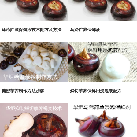
马蹄贮藏保鲜液技术配方及方法
马蹄贮藏保鲜液
糖蜜荸荠制作方法步骤
鲜切荸荠保鲜用浸泡液配方