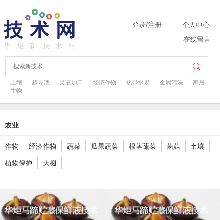
登录
/
注册
个人中心
在线留言
土壤
超导液
灵芝加工
经济作物
热带水果
金属清洗
家居
生物
农业
作物
经济作物
蔬菜
瓜果蔬菜
根茎蔬菜
菌菇
土壤
植物保护
大棚