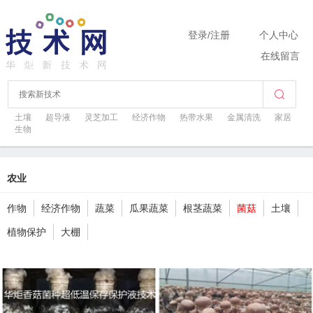
登录
/
注册
个人中心
在线留言
土壤
超导液
灵芝加工
经济作物
热带水果
金属清洗
家居
生物
农业
作物
经济作物
蔬菜
瓜果蔬菜
根茎蔬菜
菌菇
土壤
植物保护
大棚