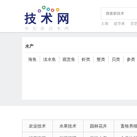
土壤
超导液
灵
水产
海鱼
淡水鱼
观赏鱼
虾类
蟹类
贝类
参类
农业技术
水果技术
园林花卉
畜牧养