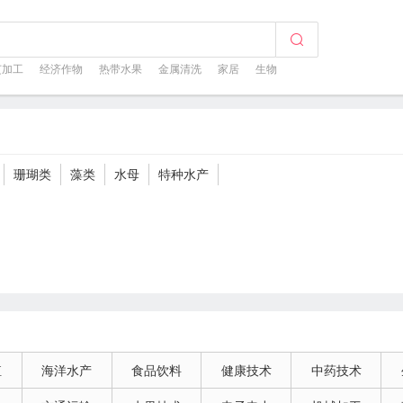
芝加工
经济作物
热带水果
金属清洗
家居
生物
珊瑚类
藻类
水母
特种水产
殖
海洋水产
食品饮料
健康技术
中药技术