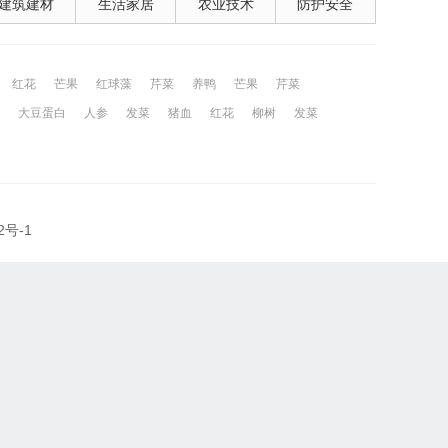
建筑建材
生活家居
农业技术
防护安全
红花
芒果
红球藻
芹菜
养鸭
芒果
芹菜
大豆蛋白
人参
发菜
猪血
红花
柳树
发菜
2号-1