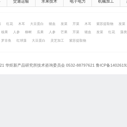
料
交通运输
水果技术
电子电力
机械加工
藻
红花
木耳
大豆蛋白
猪血
发菜
芹菜
木耳
紫苏提取物
发菜
核果
人参
柳树
瓜果
人参
芒果
芹菜
猪血
发菜
红花
藻类
网
昆山百姓网
所有城市
罗非鱼
红球藻
大豆蛋白
灵芝加工
紫苏提取物
021 华炬新产品研究所技术咨询委员会 0532-88797621
鲁ICP备1402619