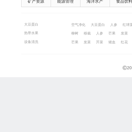
矿产资源
能源管理
海洋水产
食品饮
大豆蛋白
空气净化
大豆蛋白
人参
红球
热带水果
柳树
移栽
人参
芒果
发菜
宁波百姓网
镇江百姓网
湖州百姓
设备清洗
芒果
发菜
芹菜
猪血
红花
©
2