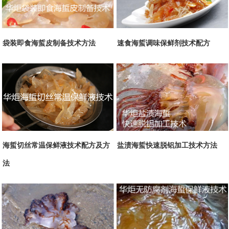
袋装即食海蜇皮制备技术方法
速食海蜇调味保鲜剂技术配方
海蜇切丝常温保鲜液技术配方及方
盐渍海蜇快速脱铝加工技术方法
法