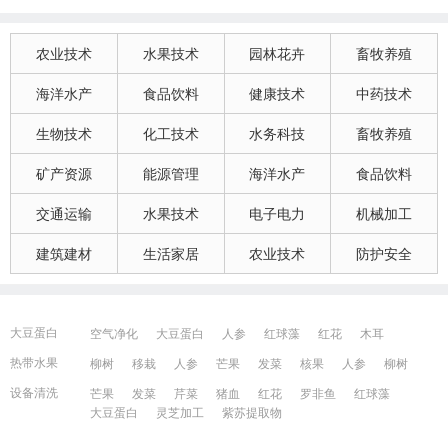
农业技术
水果技术
园林花卉
畜牧养殖
海洋水产
食品饮料
健康技术
中药技术
生物技术
化工技术
水务科技
畜牧养殖
矿产资源
能源管理
海洋水产
食品饮料
交通运输
水果技术
电子电力
机械加工
建筑建材
生活家居
农业技术
防护安全
大豆蛋白
空气净化
大豆蛋白
人参
红球藻
红花
木耳
大豆蛋白
猪血
发菜
芹菜
木耳
紫苏提取物
发菜
热带水果
柳树
移栽
人参
芒果
发菜
核果
人参
柳树
红花
芒果
红球藻
芹菜
养鸭
芒果
芹菜
瓜果
人参
芒果
芹菜
猪血
发菜
红花
藻类
设备清洗
芒果
发菜
芹菜
猪血
红花
罗非鱼
红球藻
大豆蛋白
人参
发菜
猪血
红花
柳树
发菜
大豆蛋白
灵芝加工
紫苏提取物
宁波百姓网
镇江百姓网
湖州百姓网
昆山百姓网
所有城市