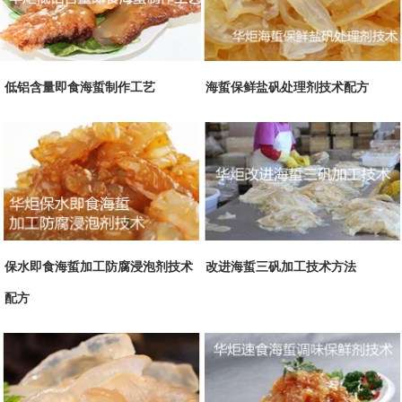
低铝含量即食海蜇制作工艺
海蜇保鲜盐矾处理剂技术配方
保水即食海蜇加工防腐浸泡剂技术
改进海蜇三矾加工技术方法
配方