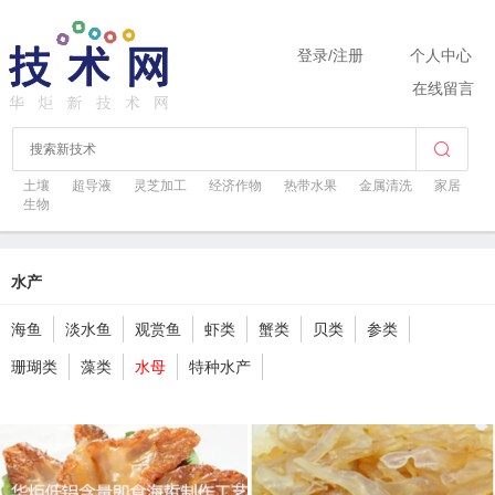
登录
/
注册
个人中心
在线留言
土壤
超导液
灵芝加工
经济作物
热带水果
金属清洗
家居
生物
水产
海鱼
淡水鱼
观赏鱼
虾类
蟹类
贝类
参类
珊瑚类
藻类
水母
特种水产