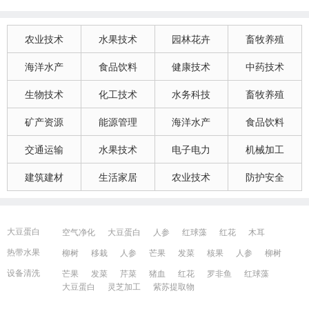
农业技术
水果技术
园林花卉
畜牧养殖
海洋水产
食品饮料
健康技术
中药技术
生物技术
化工技术
水务科技
畜牧养殖
矿产资源
能源管理
海洋水产
食品饮料
交通运输
水果技术
电子电力
机械加工
建筑建材
生活家居
农业技术
防护安全
大豆蛋白
空气净化
大豆蛋白
人参
红球藻
红花
木耳
大豆蛋白
猪血
发菜
芹菜
木耳
紫苏提取物
发菜
热带水果
柳树
移栽
人参
芒果
发菜
核果
人参
柳树
红花
芒果
红球藻
芹菜
养鸭
芒果
芹菜
瓜果
人参
芒果
芹菜
猪血
发菜
红花
藻类
设备清洗
芒果
发菜
芹菜
猪血
红花
罗非鱼
红球藻
大豆蛋白
人参
发菜
猪血
红花
柳树
发菜
大豆蛋白
灵芝加工
紫苏提取物
宁波百姓网
镇江百姓网
湖州百姓网
昆山百姓网
所有城市