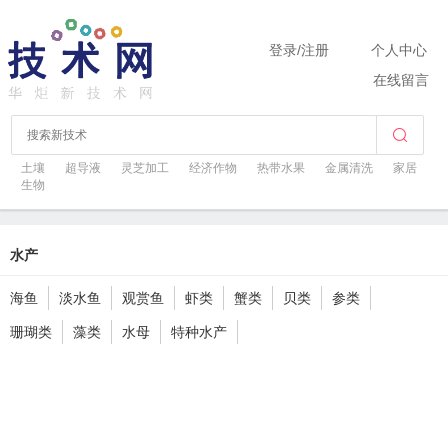
登录
/
注册
个人中心
在线留言
土壤
超导液
灵芝加工
经济作物
热带水果
金属清洗
家居
生物
水产
海鱼
淡水鱼
观赏鱼
虾类
蟹类
贝类
参类
珊瑚类
藻类
水母
特种水产