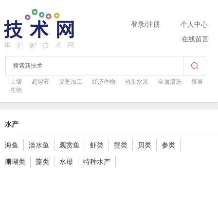
登录
/
注册
个人中心
在线留言
土壤
超导液
灵芝加工
经济作物
热带水果
金属清洗
家居
生物
水产
海鱼
淡水鱼
观赏鱼
虾类
蟹类
贝类
参类
珊瑚类
藻类
水母
特种水产