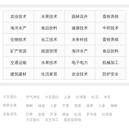
农业技术
水果技术
园林花卉
畜牧养殖
海洋水产
食品饮料
健康技术
中药技术
生物技术
化工技术
水务科技
畜牧养殖
矿产资源
能源管理
海洋水产
食品饮料
交通运输
水果技术
电子电力
机械加工
建筑建材
生活家居
农业技术
防护安全
大豆蛋白
空气净化
大豆蛋白
人参
红球藻
红花
木耳
大豆蛋白
猪血
发菜
芹菜
木耳
紫苏提取物
发菜
热带水果
柳树
移栽
人参
芒果
发菜
核果
人参
柳树
红花
芒果
红球藻
芹菜
养鸭
芒果
芹菜
瓜果
人参
芒果
芹菜
猪血
发菜
红花
藻类
设备清洗
芒果
发菜
芹菜
猪血
红花
罗非鱼
红球藻
大豆蛋白
人参
发菜
猪血
红花
柳树
发菜
大豆蛋白
灵芝加工
紫苏提取物
宁波百姓网
镇江百姓网
湖州百姓网
昆山百姓网
所有城市