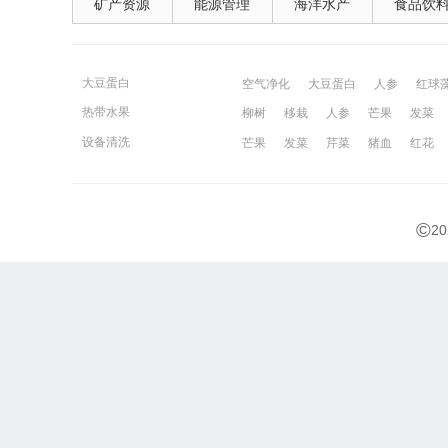
矿产资源
能源管理
海洋水产
食品饮
大豆蛋白
空气净化
大豆蛋白
人参
红球
热带水果
柳树
移栽
人参
芒果
发菜
宁波百姓网
镇江百姓网
湖州百姓
设备清洗
芒果
发菜
芹菜
猪血
红花
©
2