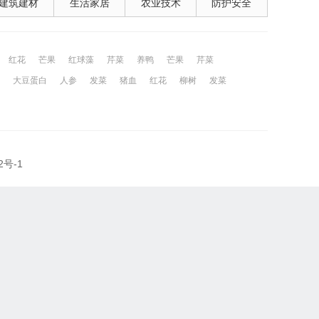
建筑建材
生活家居
农业技术
防护安全
红花
芒果
红球藻
芹菜
养鸭
芒果
芹菜
大豆蛋白
人参
发菜
猪血
红花
柳树
发菜
2号-1