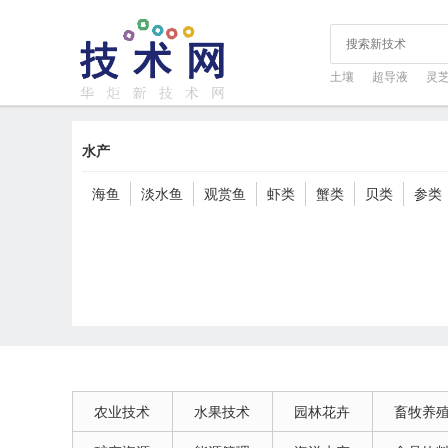
土壤
超导液
灵
水产
海鱼
淡水鱼
观赏鱼
虾类
蟹类
贝类
参类
农业技术
水果技术
园林花卉
畜牧养