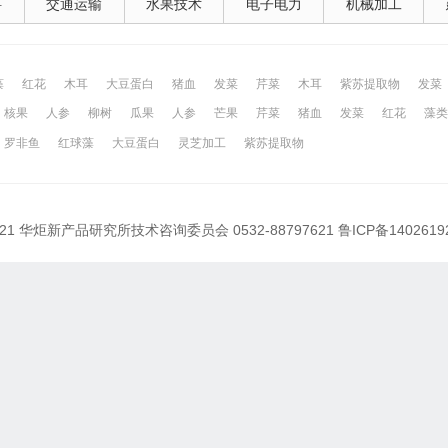
料
交通运输
水果技术
电子电力
机械加工
藻
红花
木耳
大豆蛋白
猪血
发菜
芹菜
木耳
紫苏提取物
发菜
核果
人参
柳树
瓜果
人参
芒果
芹菜
猪血
发菜
红花
藻类
网
昆山百姓网
所有城市
罗非鱼
红球藻
大豆蛋白
灵芝加工
紫苏提取物
021 华炬新产品研究所技术咨询委员会 0532-88797621
鲁ICP备1402619