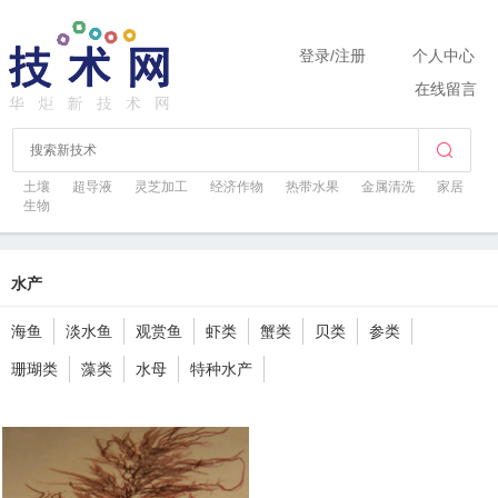
登录
/
注册
个人中心
在线留言
土壤
超导液
灵芝加工
经济作物
热带水果
金属清洗
家居
生物
水产
海鱼
淡水鱼
观赏鱼
虾类
蟹类
贝类
参类
珊瑚类
藻类
水母
特种水产