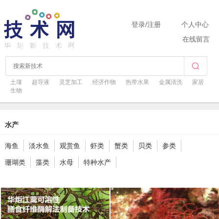
登录
/
注册
个人中心
在线留言
土壤
超导液
灵芝加工
经济作物
热带水果
金属清洗
家居
生物
水产
海鱼
淡水鱼
观赏鱼
虾类
蟹类
贝类
参类
珊瑚类
藻类
水母
特种水产