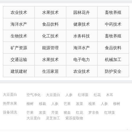
农业技术
水果技术
园林花卉
畜牧养殖
海洋水产
食品饮料
健康技术
中药技术
生物技术
化工技术
水务科技
畜牧养殖
矿产资源
能源管理
海洋水产
食品饮料
交通运输
水果技术
电子电力
机械加工
建筑建材
生活家居
农业技术
防护安全
大豆蛋白
空气净化
大豆蛋白
人参
红球藻
红花
木耳
大豆蛋白
猪血
发菜
芹菜
木耳
紫苏提取物
发菜
热带水果
柳树
移栽
人参
芒果
发菜
核果
人参
柳树
红花
芒果
红球藻
芹菜
养鸭
芒果
芹菜
瓜果
人参
芒果
芹菜
猪血
发菜
红花
藻类
设备清洗
芒果
发菜
芹菜
猪血
红花
罗非鱼
红球藻
大豆蛋白
人参
发菜
猪血
红花
柳树
发菜
大豆蛋白
灵芝加工
紫苏提取物
宁波百姓网
镇江百姓网
湖州百姓网
昆山百姓网
所有城市