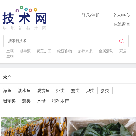
登录
/
注册
个人中心
在线留言
土壤
超导液
灵芝加工
经济作物
热带水果
金属清洗
家居
生物
水产
海鱼
淡水鱼
观赏鱼
虾类
蟹类
贝类
参类
珊瑚类
藻类
水母
特种水产