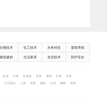
生物技术
化工技术
水务科技
畜牧养殖
建筑建材
生活家居
农业技术
防护安全
红花
芒果
红球藻
芹菜
养鸭
芒果
芹菜
大豆蛋白
人参
发菜
猪血
红花
柳树
发菜