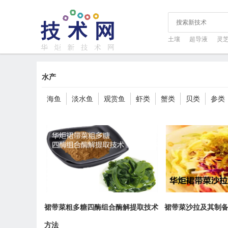
土壤
超导液
灵
水产
海鱼
淡水鱼
观赏鱼
虾类
蟹类
贝类
参类
裙带菜粗多糖四酶组合酶解提取技术
裙带菜沙拉及其制
方法