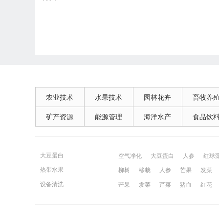
农业技术
水果技术
园林花卉
畜牧养
矿产资源
能源管理
海洋水产
食品饮
大豆蛋白
空气净化
大豆蛋白
人参
红球
热带水果
柳树
移栽
人参
芒果
发菜
宁波百姓网
镇江百姓网
湖州百姓
设备清洗
芒果
发菜
芹菜
猪血
红花