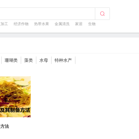
芝加工
经济作物
热带水果
金属清洗
家居
生物
珊瑚类
藻类
水母
特种水产
备方法