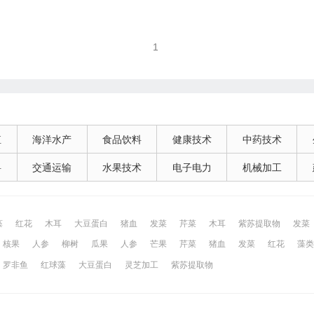
1
殖
海洋水产
食品饮料
健康技术
中药技术
料
交通运输
水果技术
电子电力
机械加工
藻
红花
木耳
大豆蛋白
猪血
发菜
芹菜
木耳
紫苏提取物
发菜
核果
人参
柳树
瓜果
人参
芒果
芹菜
猪血
发菜
红花
藻类
网
昆山百姓网
所有城市
罗非鱼
红球藻
大豆蛋白
灵芝加工
紫苏提取物