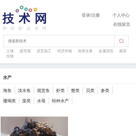
登录
/
注册
个人中心
在线留言
土壤
超导液
灵芝加工
经济作物
热带水果
金属清洗
家居
生物
水产
海鱼
淡水鱼
观赏鱼
虾类
蟹类
贝类
参类
珊瑚类
藻类
水母
特种水产