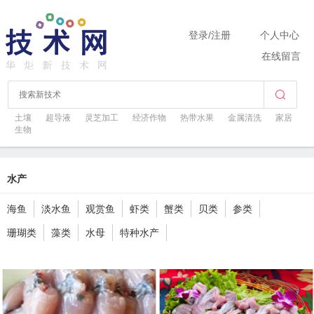
登录
/
注册
个人中心
在线留言
土壤
超导液
灵芝加工
经济作物
热带水果
金属清洗
家居
生物
水产
海鱼
淡水鱼
观赏鱼
虾类
蟹类
贝类
参类
珊瑚类
藻类
水母
特种水产