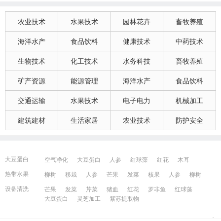
农业技术
水果技术
园林花卉
畜牧养殖
海洋水产
食品饮料
健康技术
中药技术
生物技术
化工技术
水务科技
畜牧养殖
矿产资源
能源管理
海洋水产
食品饮料
交通运输
水果技术
电子电力
机械加工
建筑建材
生活家居
农业技术
防护安全
大豆蛋白
空气净化
大豆蛋白
人参
红球藻
红花
木耳
大豆蛋白
猪血
发菜
芹菜
木耳
紫苏提取物
发菜
热带水果
柳树
移栽
人参
芒果
发菜
核果
人参
柳树
红花
芒果
红球藻
芹菜
养鸭
芒果
芹菜
瓜果
人参
芒果
芹菜
猪血
发菜
红花
藻类
设备清洗
芒果
发菜
芹菜
猪血
红花
罗非鱼
红球藻
大豆蛋白
人参
发菜
猪血
红花
柳树
发菜
大豆蛋白
灵芝加工
紫苏提取物
宁波百姓网
镇江百姓网
湖州百姓网
昆山百姓网
所有城市